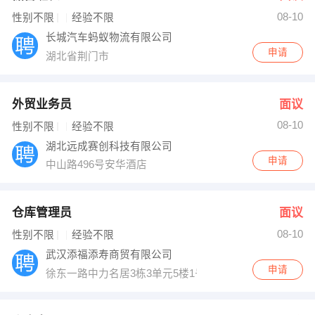
08-10
出纳
保险
性别不限
经验不限
长城汽车蚂蚁物流有限公司
编辑
法律
申请
湖北省荆门市
保洁
贸易采购
外贸业务员
面议
跟单
理财顾问
08-10
性别不限
经验不限
湖北远成赛创科技有限公司
其他职位
申请
中山路496号安华酒店
仓库管理员
面议
08-10
性别不限
经验不限
武汉添福添寿商贸有限公司
申请
徐东一路中力名居3栋3单元5楼1号