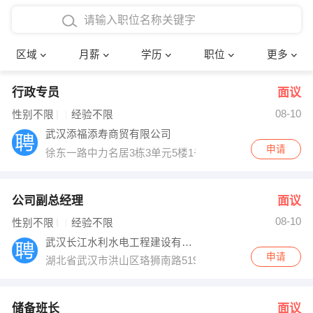
4000-5000元
本科
行政后勤
建筑装潢
确定
区域
月薪
学历
职位
更多
5000-8000元
硕士
销售岗位
教师
行政专员
面议
8000-12000元
博士
文员
护士
08-10
性别不限
经验不限
12000-20000元
财务会计
传单派发
武汉添福添寿商贸有限公司
申请
徐东一路中力名居3栋3单元5楼1号
其他
超市零售
促销导购
网络IT
保健按摩
公司副总经理
面议
08-10
性别不限
经验不限
快递员
前台接待
武汉长江水利水电工程建设有限责任公司
申请
湖北省武汉市洪山区珞狮南路519号明泽丽湾2号楼23层
收银员
技术员/工程师
水电/机修
部门经理
储备班长
面议