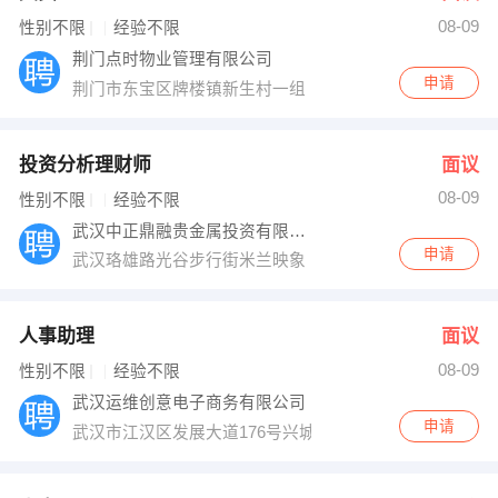
08-09
出纳
保险
性别不限
经验不限
荆门点时物业管理有限公司
编辑
法律
申请
荆门市东宝区牌楼镇新生村一组
保洁
贸易采购
投资分析理财师
面议
跟单
理财顾问
08-09
性别不限
经验不限
武汉中正鼎融贵金属投资有限公司
其他职位
申请
武汉珞雄路光谷步行街米兰映象
人事助理
面议
08-09
性别不限
经验不限
武汉运维创意电子商务有限公司
申请
武汉市江汉区发展大道176号兴城大厦B座15楼