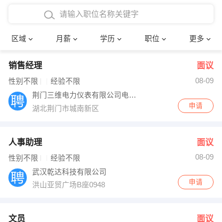
4000-5000元
本科
行政后勤
建筑装潢
确定
区域
月薪
学历
职位
更多
5000-8000元
硕士
销售岗位
教师
销售经理
面议
8000-12000元
博士
文员
护士
08-09
性别不限
经验不限
12000-20000元
财务会计
传单派发
荆门三维电力仪表有限公司电表厂
申请
湖北荆门市城南新区
其他
超市零售
促销导购
网络IT
保健按摩
人事助理
面议
08-09
性别不限
经验不限
快递员
前台接待
武汉乾达科技有限公司
申请
洪山亚贸广场B座0948
收银员
技术员/工程师
水电/机修
部门经理
文员
面议