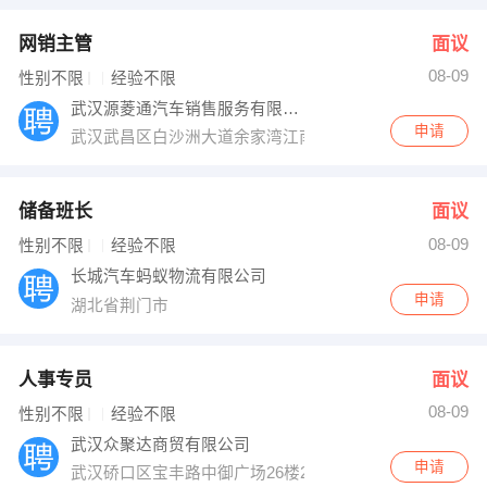
网销主管
面议
08-09
性别不限
经验不限
武汉源菱通汽车销售服务有限公司
申请
武汉武昌区白沙洲大道余家湾江南汽车城北汽幻速
储备班长
面议
08-09
性别不限
经验不限
长城汽车蚂蚁物流有限公司
申请
湖北省荆门市
人事专员
面议
08-09
性别不限
经验不限
武汉众聚达商贸有限公司
申请
武汉硚口区宝丰路中御广场26楼2609室维也纳国际大酒