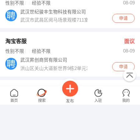
08-09
性别不限
经验不限
武汉世纪骏丰生物科技有限公司
申请
武汉市武昌区阅马场景观楼711室
淘宝客服
面议
08-09
性别不限
经验不限
武汉昇创商贸有限公司
申请
洪山区关山大道新世界9栋2单元3201室
活动推广专员
面议
08-09
性别不限
经验不限
首页
搜索
入驻
我的
发布
武汉美力德健身器材有限公司
申请
武汉洪山区光谷大道29号国际企业中心鼎业楼C座106
销售总监
面议